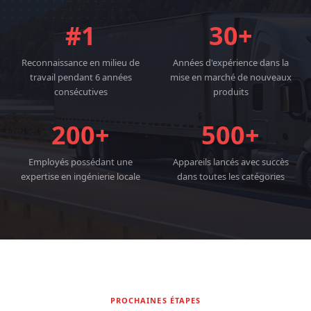
#1
30+
Reconnaissance en milieu de
Années d'expérience dans la
travail pendant 6 années
mise en marché de nouveaux
consécutives
produits
200+
500+
Employés possédant une
Appareils lancés avec succès
expertise en ingénierie locale
dans toutes les catégories
PROCHAINES ÉTAPES