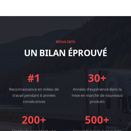
RÉSULTATS
UN BILAN ÉPROUVÉ
#1
30+
Reconnaissance en milieu de
Années d'expérience dans la
travail pendant 6 années
mise en marché de nouveaux
consécutives
produits
200+
500+