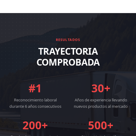
RESULTADOS
TRAYECTORIA
COMPROBADA
#1
30+
Reconocimiento laboral
Años de experiencia llevando
durante 6 años consecutivos
nuevos productos al mercado
200+
500+