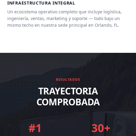
INFRAESTRUCTURA INTEGRAL
Un ecosistema operativo completo que incluye logística,
ingeniería, ventas, marketing y soporte — todo bajo un
mismo techo en nuestra sede principal en Orlando, FL.
RESULTADOS
TRAYECTORIA
COMPROBADA
#1
30+