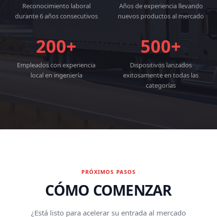
Reconocimiento laboral
Años de experiencia llevando
durante 6 años consecutivos
nuevos productos al mercado
200+
500+
Empleados con experiencia
Dispositivos lanzados
local en ingeniería
exitosamente en todas las
categorías
PRÓXIMOS PASOS
CÓMO COMENZAR
¿Está listo para acelerar su entrada al mercado