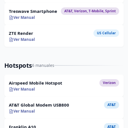
Treswave Smartphone
AT&T, Verizon, T-Mobile, Sprint
Ver Manual
ZTE Render
US Cellular
Ver Manual
Hotspots
6 manuales
Airspeed Mobile Hotspot
Verizon
Ver Manual
AT&T Global Modem USB800
AT&T
Ver Manual
Franklin A10
AT&T