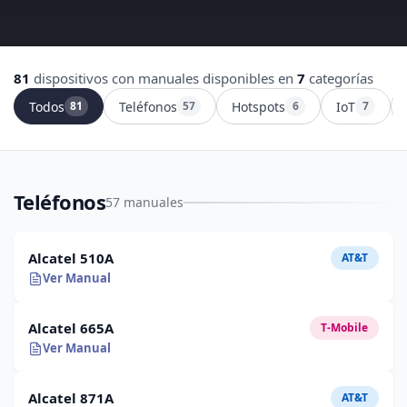
81
dispositivos con manuales disponibles en
7
categorías
Todos
Teléfonos
Hotspots
IoT
81
57
6
7
Teléfonos
57 manuales
Alcatel 510A
AT&T
Ver Manual
Alcatel 665A
T-Mobile
Ver Manual
Alcatel 871A
AT&T