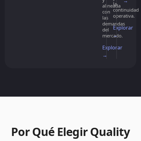
→
la
alineada
continuidad
con
operativa.
las
demandas
Explorar
del
→
mercado.
Explorar
→
Por Qué Elegir Quality