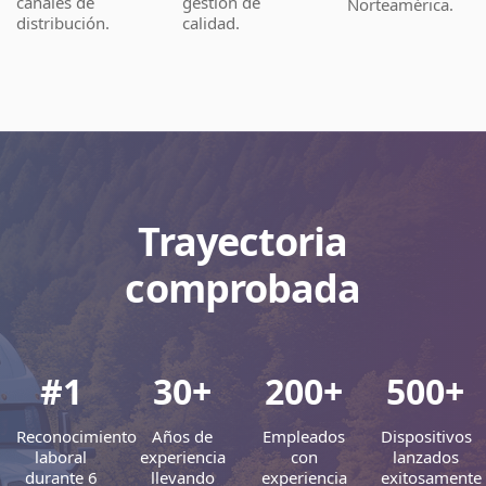
canales de
gestión de
Norteamérica.
distribución.
calidad.
Trayectoria
comprobada
#1
30+
200+
500+
Reconocimiento
Años de
Empleados
Dispositivos
laboral
experiencia
con
lanzados
durante 6
llevando
experiencia
exitosamente