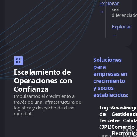
Explorar
y
sea
→
diferenciad
Explorar
→
Soluciones
para
Escalamiento de
empresas en
Operaciones con
crecimiento
Confianza
y socios
establecidos:
Impulsamos el crecimiento a
través de una infraestructura de
Logística
Servicios
Aseg
logística y despacho de clase
mundial.
de
Gestionad
de
Terceros
de
Calid
(3PL)
Comercio
Riguro
Electrónic
proce
Opere