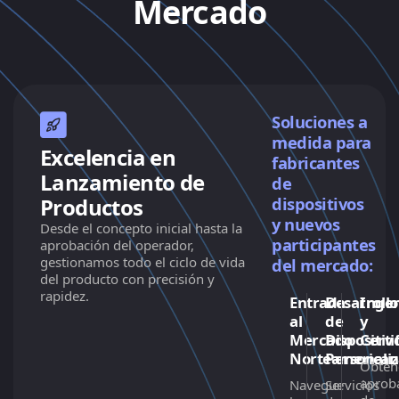
Mercado
Soluciones a
medida para
Excelencia en
fabricantes
Lanzamiento de
de
Productos
dispositivos
y nuevos
Desde el concepto inicial hasta la
participantes
aprobación del operador,
gestionamos todo el ciclo de vida
del mercado:
del producto con precisión y
rapidez.
Entrada
Desarrollo
Ingen
al
de
y
Mercado
Dispositiv
Certi
Norteamerican
Personali
Obten
aprob
Navegue
Servicios