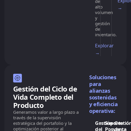
Explo
de
alto
→
volumen
y
gestión
de
inventario.
Explorar
→
Soluciones
para
Gestión del Ciclo de
alianzas
Vida Completo del
sostenidas
Producto
y eficiencia
operativa:
Generamos valor a largo plazo a
través de la supervisión
Gestión
Soporte
Gestió
estratégica del portafolio y la
optimización posterior al
del
Posventa
de