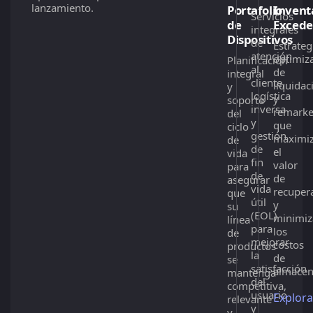
lanzamiento.
Portafolio
Invent
Servicios
de
Excede
integrales
Dispositivos
de
Estrateg
atención
optimiz
Planificación
al
de
integral
cliente,
liquidac
y
logística
y
soporte
inversa
remarke
del
y
que
ciclo
gestión
maximi
de
de
el
vida
fin
valor
para
de
de
asegurar
vida
recuper
que
útil
y
su
(EOL)
minimi
línea
para
los
de
mejorar
costos
productos
la
de
se
satisfacción
almacen
mantenga
del
competitiva,
usuario
Explora
relevante
y
y