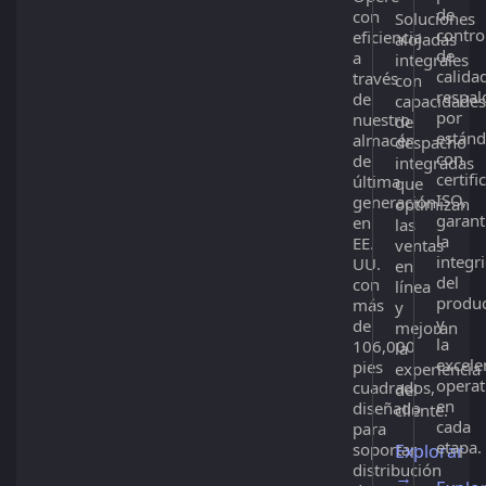
de
con
Soluciones
contro
eficiencia
alojadas
de
a
integrales
calida
través
con
respal
de
capacidades
por
nuestro
de
estánd
almacén
despacho
con
de
integradas
certifi
última
que
ISO,
generación
optimizan
garant
en
las
la
EE.
ventas
integr
UU.
en
del
con
línea
produ
más
y
y
de
mejoran
la
106,000
la
excele
pies
experiencia
operat
cuadrados,
del
en
diseñado
cliente.
cada
para
etapa.
soportar
Explorar
distribución
→