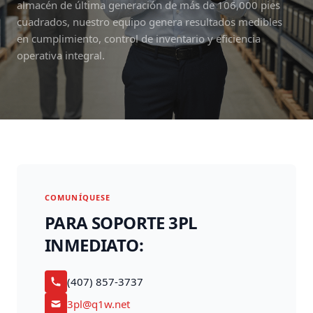
almacén de última generación de más de 106,000 pies
cuadrados, nuestro equipo genera resultados medibles
en cumplimiento, control de inventario y eficiencia
operativa integral.
COMUNÍQUESE
PARA SOPORTE 3PL
INMEDIATO:
(407) 857-3737
3pl@q1w.net