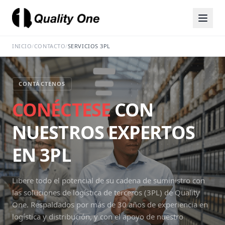
INICIO
/
CONTACTO
/
SERVICIOS 3PL
CONTÁCTENOS
CONÉCTESE
CON
NUESTROS EXPERTOS
EN 3PL
Libere todo el potencial de su cadena de suministro con
las soluciones de logística de terceros (3PL) de Quality
One. Respaldados por más de 30 años de experiencia en
logística y distribución, y con el apoyo de nuestro