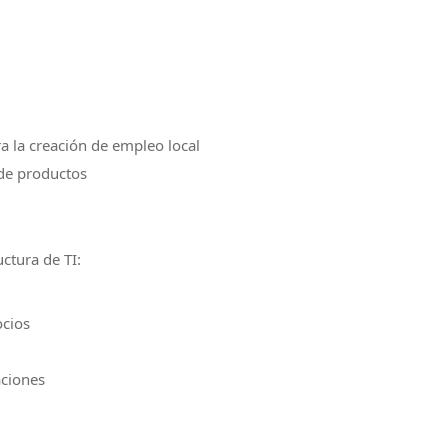
a la creación de empleo local
 de productos
ctura de TI:
ocios
aciones