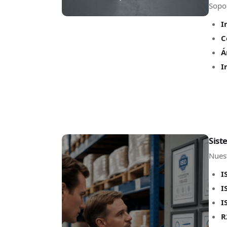
Sopor
I
C
Á
I
Sist
Nuest
I
I
I
R