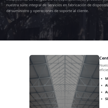
nuestra suite integral de servicios en fabricación de disposit
de suministro y operaciones de soporte al cliente.
Cent
Nuest
efici
M
A
A
S