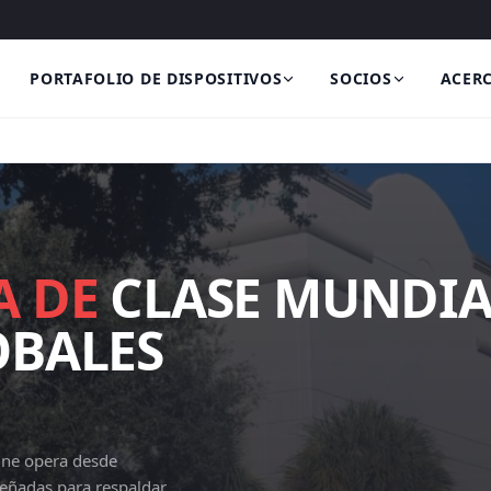
PORTAFOLIO DE DISPOSITIVOS
SOCIOS
ACERC
A DE
CLASE MUNDIA
OBALES
One opera desde
señadas para respaldar