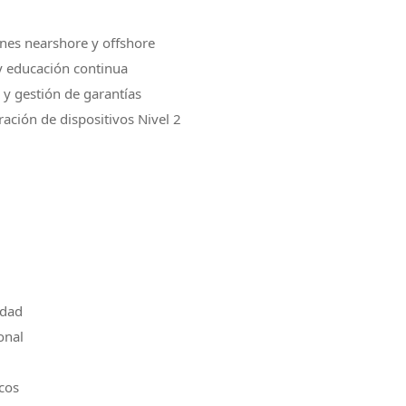
nes nearshore y offshore
y educación continua
 y gestión de garantías
ación de dispositivos Nivel 2
idad
onal
icos