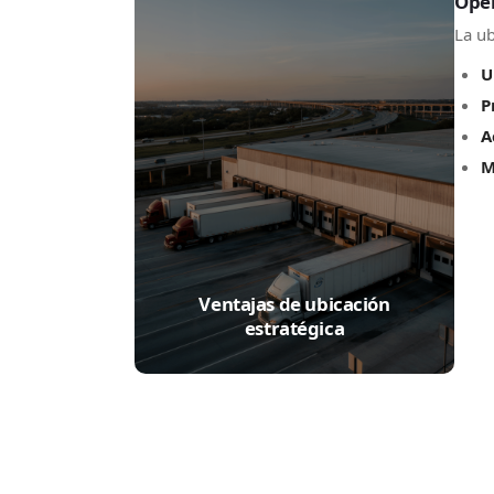
Oper
La ub
U
P
A
M
Ventajas de ubicación
estratégica