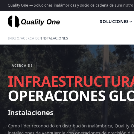
Quality One — Soluciones inalámbricas y socio de cadena de suministro
SOLUCIONES
INICIO
/
ACERCA DE
/
INSTALACIONES
ACERCA DE
INFRAESTRUCTUR
OPERACIONES GL
Instalaciones
Como líder reconocido en distribución inalámbrica, Quality 
instalaciones de vanguardia con operaciones de precisión di