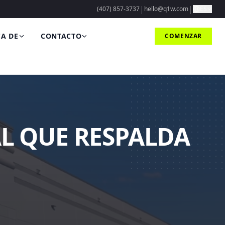
|
|
(407) 857-3737
hello@q1w.com
ES
A DE
CONTACTO
COMENZAR
L QUE RESPALDA