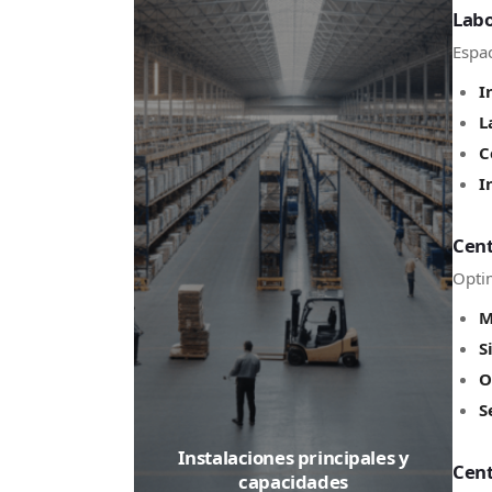
Labo
Espac
I
L
C
I
Cent
Optim
M
S
O
S
Instalaciones principales y
Cent
capacidades