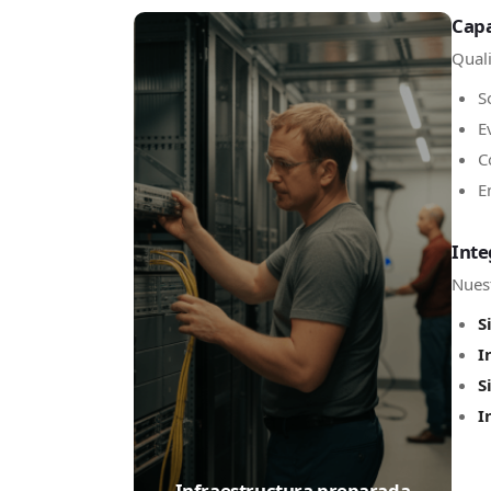
Capa
Quali
S
E
C
E
Inte
Nuest
S
I
S
I
Infraestructura preparada