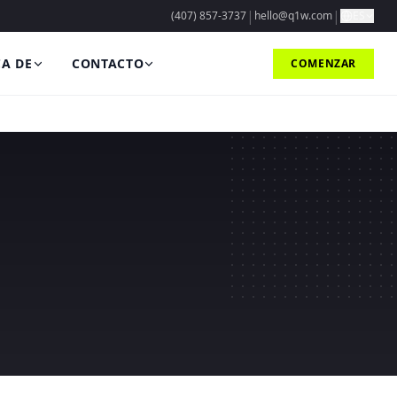
|
|
(407) 857-3737
hello@q1w.com
ES
A DE
CONTACTO
COMENZAR