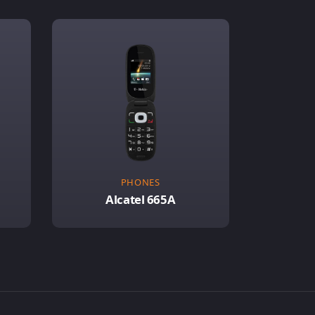
PHONES
Alcatel 665A