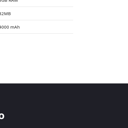
3GB RAM
32MB
4000 mAh
o