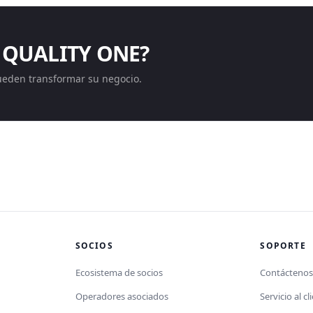
 QUALITY ONE?
ueden transformar su negocio.
SOCIOS
SOPORTE
Ecosistema de socios
Contácteno
Operadores asociados
Servicio al cl