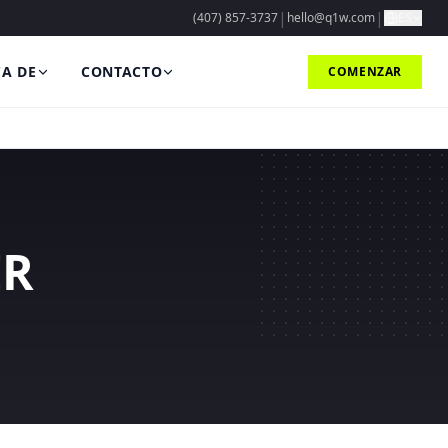
|
|
(407) 857-3737
hello@q1w.com
ES
A DE
CONTACTO
COMENZAR
ER