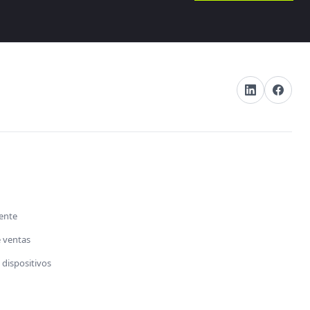
s
iente
e ventas
dispositivos