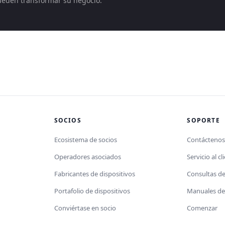
ueden transformar su negocio.
SOCIOS
SOPORTE
Ecosistema de socios
Contácteno
Operadores asociados
Servicio al cl
Fabricantes de dispositivos
Consultas d
Portafolio de dispositivos
Manuales de 
Conviértase en socio
Comenzar