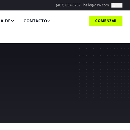
|
|
(407) 857-3737
hello@q1w.com
ES
A DE
CONTACTO
COMENZAR