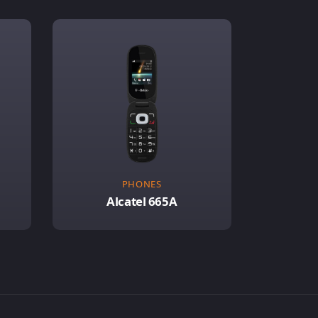
PHONES
Alcatel 665A