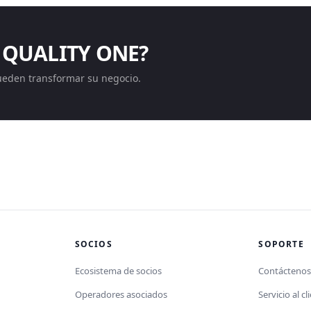
 QUALITY ONE?
ueden transformar su negocio.
SOCIOS
SOPORTE
Ecosistema de socios
Contácteno
Operadores asociados
Servicio al cl