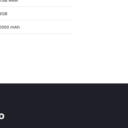
1GB RAM
8GB
2000 mAh
o