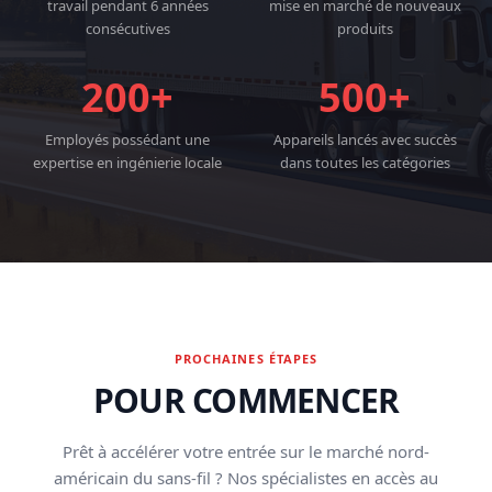
travail pendant 6 années
mise en marché de nouveaux
consécutives
produits
200+
500+
Employés possédant une
Appareils lancés avec succès
expertise en ingénierie locale
dans toutes les catégories
PROCHAINES ÉTAPES
POUR COMMENCER
Prêt à accélérer votre entrée sur le marché nord-
américain du sans-fil ? Nos spécialistes en accès au