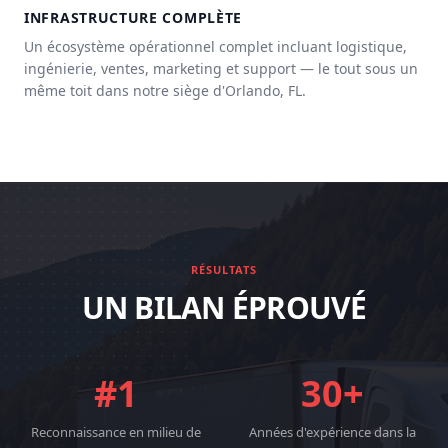
INFRASTRUCTURE COMPLÈTE
Un écosystème opérationnel complet incluant logistique,
ingénierie, ventes, marketing et support — le tout sous un
même toit dans notre siège d'Orlando, FL.
RÉSULTATS
UN BILAN ÉPROUVÉ
#1
30+
Reconnaissance en milieu de
Années d'expérience dans la