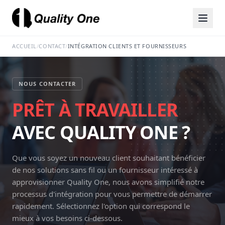
ACCUEIL
/
CONTACT
/
INTÉGRATION CLIENTS ET FOURNISSEURS
NOUS CONTACTER
PRÊT À TRAVAILLER
AVEC QUALITY ONE ?
Que vous soyez un nouveau client souhaitant bénéficier
de nos solutions sans fil ou un fournisseur intéressé à
approvisionner Quality One, nous avons simplifié notre
processus d'intégration pour vous permettre de démarrer
rapidement. Sélectionnez l'option qui correspond le
mieux à vos besoins ci-dessous.