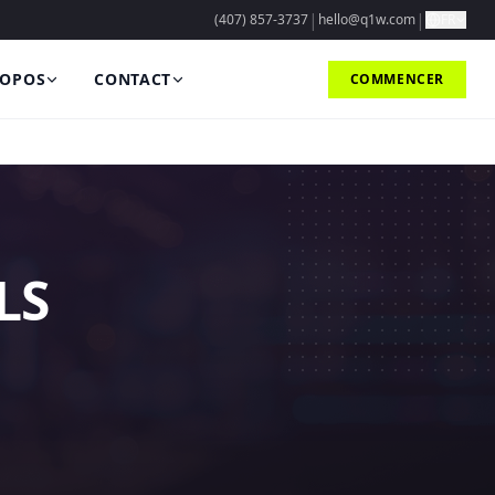
|
|
(407) 857-3737
hello@q1w.com
FR
ROPOS
CONTACT
COMMENCER
LS