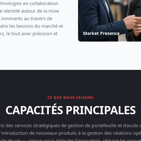
chnologies en collaboration
e identité autour de la mise
s innovants au travers de
ondre les besoins du marché et
, le tout avec précision et
Market Presence
CE QUE NOUS FAISONS
CAPACITÉS PRINCIPALES
s des services stratégiques de gestion de portefeuille et d'accè
 l'introduction de nouveaux produits à la gestion des relations op
cle de vie — conçus pour stimuler l'innovation, réduire les risques