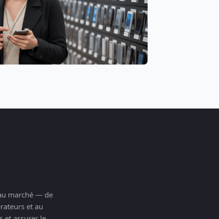
s au marché — de
érateurs et au
 et assurer le