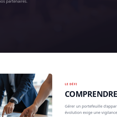
nos partenaires.
LE DÉFI
COMPRENDRE
Gérer un portefeuille d'appar
évolution exige une vigilance