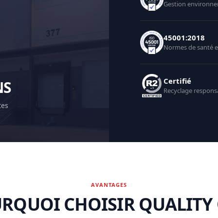
Gestion environne
45001:2018
Normes de santé et
Certifié
NS
Recyclage responsa
tes
AVANTAGES
RQUOI CHOISIR QUALITY