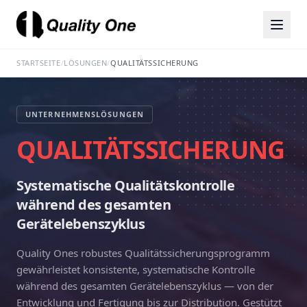
STARTSEITE
/
LÖSUNGEN
/
QUALITÄTSSICHERUNG
UNTERNEHMENSLÖSUNGEN
QUALITÄTSSICHERUNG
Systematische Qualitätskontrolle
während des gesamten
Gerätelebenszyklus
Quality Ones robustes Qualitätssicherungsprogramm
gewährleistet konsistente, systematische Kontrolle
während des gesamten Gerätelebenszyklus — von der
Entwicklung und Fertigung bis zur Distribution. Gestützt