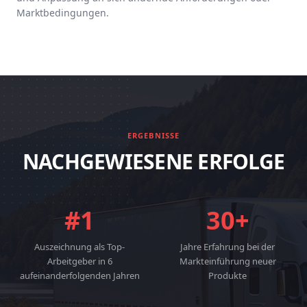
Marktbedingungen.
ERGEBNISSE
NACHGEWIESENE ERFOLGE
#1
30+
Auszeichnung als Top-
Jahre Erfahrung bei der
Arbeitgeber in 6
Markteinführung neuer
aufeinanderfolgenden Jahren
Produkte