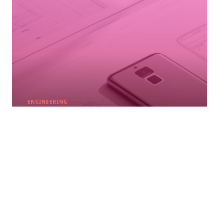
ENGINEERING
GERÄTEPORTFOLIO
& ENTWICKLUNG
Komplette Geräteentwicklung vom Konzept bis zum
Markterfolg für alle vernetzten Technologien.
MEHR ERFAHREN →