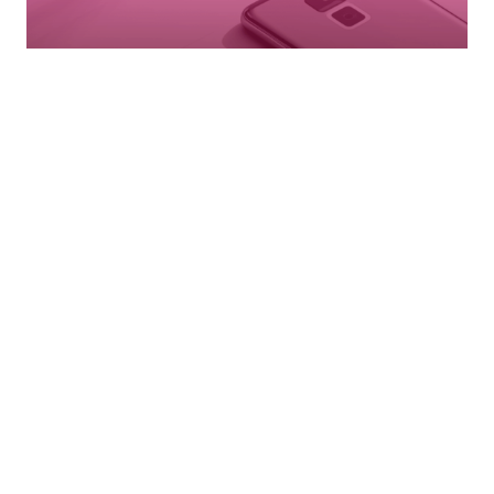
INGEGNERIA
PORTAFOGLIO DISPOSITIVI
E SVILUPPO
Sviluppo completo dei dispositivi, dal concept al
successo commerciale, per tutte le tecnologie connesse.
SCOPRI DI PIÙ →
COMPETENZE