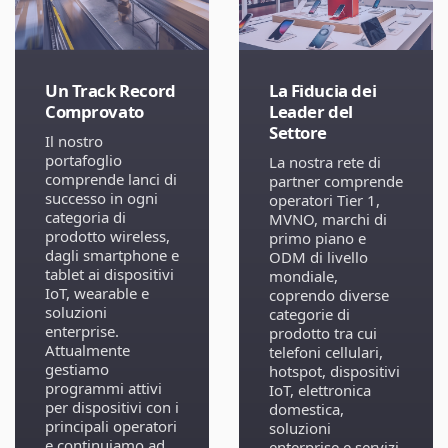
Un Track Record
La Fiducia dei
Comprovato
Leader del
Settore
Il nostro
portafoglio
La nostra rete di
comprende lanci di
partner comprende
successo in ogni
operatori Tier 1,
categoria di
MVNO, marchi di
prodotto wireless,
primo piano e
dagli smartphone e
ODM di livello
tablet ai dispositivi
mondiale,
IoT, wearable e
coprendo diverse
soluzioni
categorie di
enterprise.
prodotto tra cui
Attualmente
telefoni cellulari,
gestiamo
hotspot, dispositivi
programmi attivi
IoT, elettronica
per dispositivi con i
domestica,
principali operatori
soluzioni
e continuiamo ad
enterprise e servizi