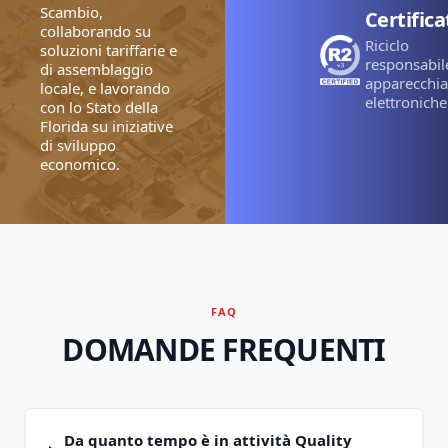
Scambio,
Certifica
collaborando su
Riciclo
soluzioni tariffarie e
responsabil
di assemblaggio
apparecchia
locale, e lavorando
elettroniche
con lo Stato della
Florida su iniziative
di sviluppo
economico.
FAQ
DOMANDE FREQUENTI
Da quanto tempo è in attività Quality