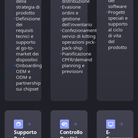
del
distribuzione
della
•
software
Evasione
strategia di
•
Progetti
ordini e
prodotto
speciali e
•
gestione
Definizione
supporto
dell'inventario
dei
•
al ciclo
Confezionamento,
requisiti
di vita
servizi di kitting e
tecnici e
del
operazioni pick-
supporto
prodotto
pack-ship
al go-to-
•
Pianificazione
market dei
CPFR/demand
dispositivi
•
planning e
Onboarding
previsioni
OEM e
ODM e
partnership
sui chipset
Controllo
E-
Supporto