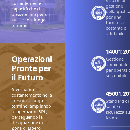
Sistemi di
costantemente in
gestione
capacità che ci
della qualit
posizionano per un
per una
successo a lungo
fornitura
termine.
costante e
affidabile
14001:20
Operazioni
Gestione
ambientale
Pronte per
per operazi
il Futuro
sostenibili
Investiamo
45001:20
costantemente nella
crescita a lungo
Standard di
termine, ampliando
salute e
le operazioni 3PL,
sicurezza su
perseguendo la
lavoro
designazione di
Zona di Libero