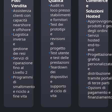
Qualità
Commerce
Post-
•
Audit in
e
Vendita
loco presso
•
Soluzioni
Assistenza
stabilimenti
clienti con
Hosted
e fornitori
capacità
•
Approvvigio
•
Test dei
nearshore
prodotti e ges
prototipi
e offshore
degli ordini
e
•
Logistica
•
Servizi
revisioni
inversa
hosted
di
e
end-to-
progetto
gestione
end
•
Test utente
dei resi
•
Progettazione
e test delle
•
Servizi di
grafica
prestazioni
riparazione
personalizzat
•
Teardown
fino al
e
dei
Livello 2
distribuzione
dispositivi
•
Programmi
tramite portal
e
di
di terze parti
supporto
smaltimento
•
Opzioni di
al ciclo di
e riciclo a
pagamento e
vita
fine vita
finanziament