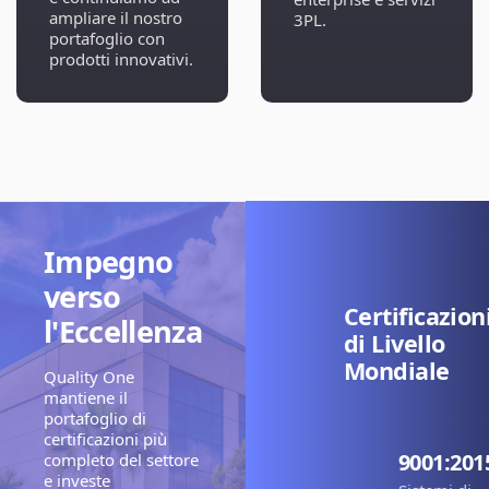
ampliare il nostro
3PL.
portafoglio con
prodotti innovativi.
Impegno
verso
Certificazion
l'Eccellenza
di Livello
Mondiale
Quality One
mantiene il
portafoglio di
certificazioni più
9001:201
completo del settore
e investe