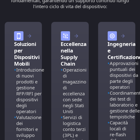
fondamentali, garantendo un supporto continuo lungo
l'intero ciclo di vita del dispositivo:
Eccellenza
Ingegneria
Soluzioni
nella
e
per
Supply
Certificazion
Dispositivi
•
Chain
Approvazioni
Mobili
•
puntuali dei
•
Operazioni
Introduzione
dispositivi da
di
di nuovi
parte degli
magazzino
prodotti e
operatori
di
gestione
•
Coordinamen
eccellenza
RFP/RFI per
dei test di
con sede
dispositivi
laboratorio e
negli Stati
degli
gestione delle
Uniti
operatori
•
tempistiche
•
Servizi di
Valutazione
•
Capacità
logistica
dei
locali di
conto terzi
fornitori e
re-flash
(3PL) e
sviluppo