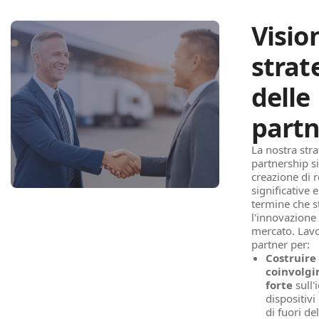
Visio
strat
delle
partn
La nostra stra
partnership si
creazione di r
significative 
termine che 
l'innovazione 
mercato. Lav
partner per:
Costruire
coinvolgi
forte
sull'
dispositivi
di fuori de