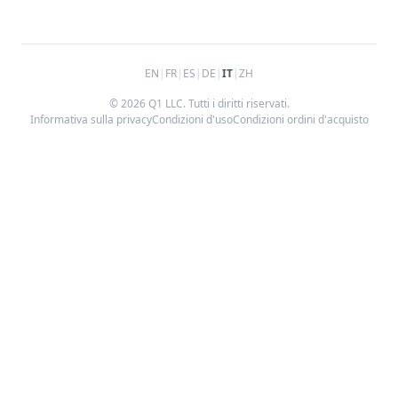
EN
|
FR
|
ES
|
DE
|
IT
|
ZH
© 2026 Q1 LLC. Tutti i diritti riservati.
Informativa sulla privacy
Condizioni d'uso
Condizioni ordini d'acquisto