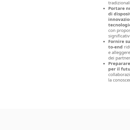
tradizional
Portare n
di disposi
innovazi
tecnologi
con propos
significati
Fornire s
to-end
rid
e alleggere
dei partne
Preparar
per il fut
collaborazi
la conosce