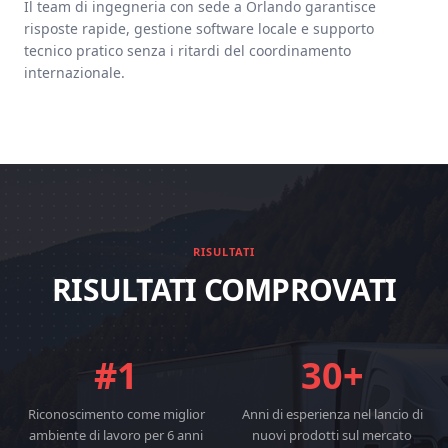
Il team di ingegneria con sede a Orlando garantisce
risposte rapide, gestione software locale e supporto
tecnico pratico senza i ritardi del coordinamento
internazionale.
RISULTATI
RISULTATI COMPROVATI
#1
30+
Riconoscimento come miglior
Anni di esperienza nel lancio di
ambiente di lavoro per 6 anni
nuovi prodotti sul mercato