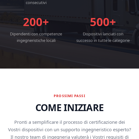
consecutivi
200+
500+
Dipendenti con competenze
Dispositivi lanciati con
ingegneristiche locali
successo in tutte le categorie
PROSSIMI PASSI
COME INIZIARE
Pronti a semplificare il processo di certificazione dei
Vostri dispositivi con un supporto ingegneristico esperto?
Il nostro team di ingegneria valuterà i Vostri requisiti di