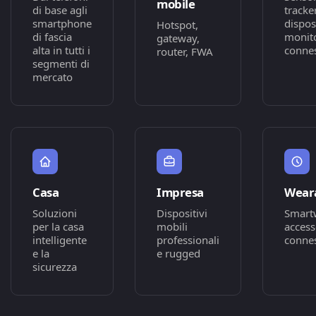
mobile
di base agli
tracke
smartphone
disposi
Hotspot,
di fascia
monit
gateway,
alta in tutti i
connes
router, FWA
segmenti di
mercato
Casa
Impresa
Wear
Soluzioni
Dispositivi
Smart
per la casa
mobili
access
intelligente
professionali
connes
e la
e rugged
sicurezza