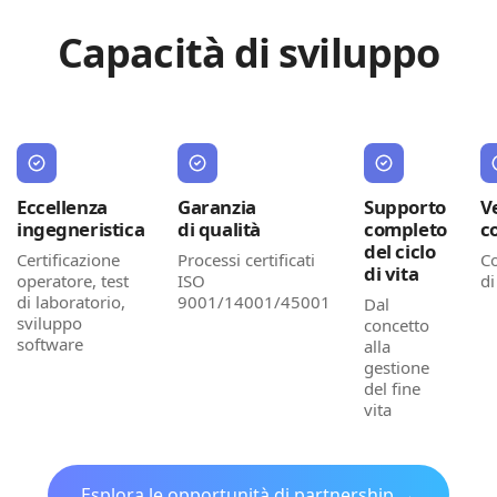
Capacità di sviluppo
Eccellenza
Garanzia
Supporto
Ve
ingegneristica
di qualità
completo
c
del ciclo
Certificazione
Processi certificati
C
di vita
operatore, test
ISO
di
di laboratorio,
9001/14001/45001
Dal
sviluppo
concetto
software
alla
gestione
del fine
vita
Esplora le opportunità di partnership →