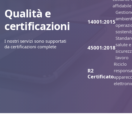
affidabile
Qualità e
Gestion
ambient
14001:2015
certificazioni
operazi
sostenib
Standar
I nostri servizi sono supportati
salute e
da certificazioni complete
45001:2018
sicurezz
lavoro
Riciclo
R2
responsa
Certificato
apparecc
elettroni