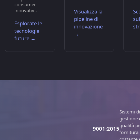
consumer
innovativi.
Visualizza la
Sco
pipeline di
su
Esplorate le
innovazione
st
tecnologie
→
future →
Sistemi d
gestione 
qualità p
9001:2015
fornitura
costante 