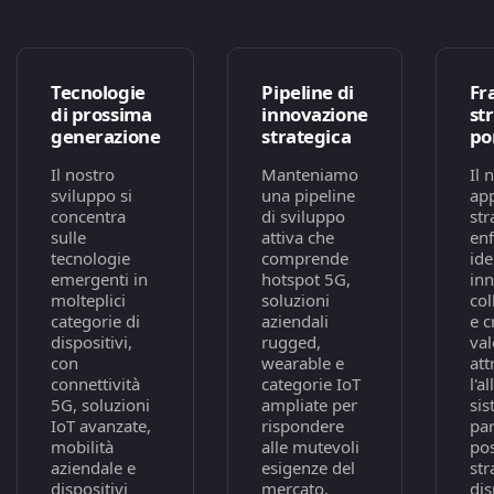
Tecnologie
Pipeline di
Fr
di prossima
innovazione
st
generazione
strategica
po
Il nostro
Manteniamo
Il 
sviluppo si
una pipeline
ap
concentra
di sviluppo
str
sulle
attiva che
enf
tecnologie
comprende
ide
emergenti in
hotspot 5G,
inn
molteplici
soluzioni
col
categorie di
aziendali
e c
dispositivi,
rugged,
val
con
wearable e
att
connettività
categorie IoT
l'a
5G, soluzioni
ampliate per
sis
IoT avanzate,
rispondere
par
mobilità
alle mutevoli
po
aziendale e
esigenze del
str
dispositivi
mercato.
dis