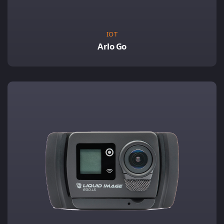
IOT
Arlo Go