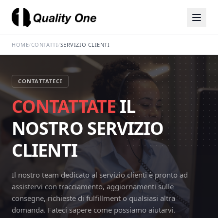
HOME
/
CONTATTI
/
SERVIZIO CLIENTI
CONTATTATECI
CONTATTATE
IL
NOSTRO SERVIZIO
CLIENTI
Il nostro team dedicato al servizio clienti è pronto ad
assistervi con tracciamento, aggiornamenti sulle
consegne, richieste di fulfillment o qualsiasi altra
domanda. Fateci sapere come possiamo aiutarvi.