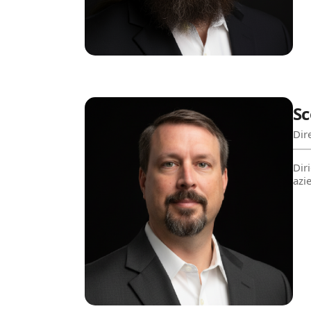
S
Dir
Diri
azie