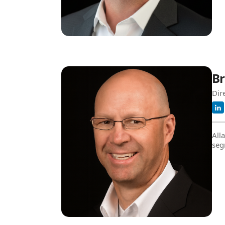
Br
Dir
All
seg