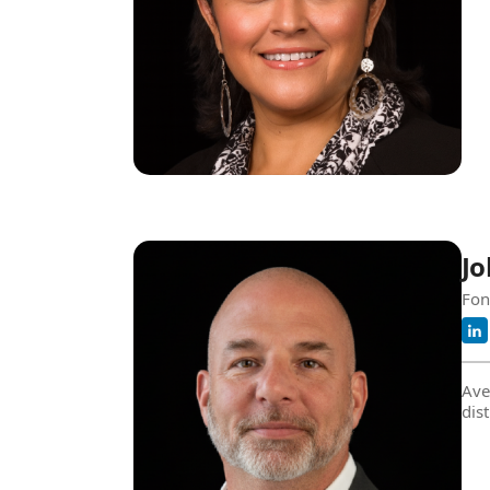
Jo
Fon
Ave
dis