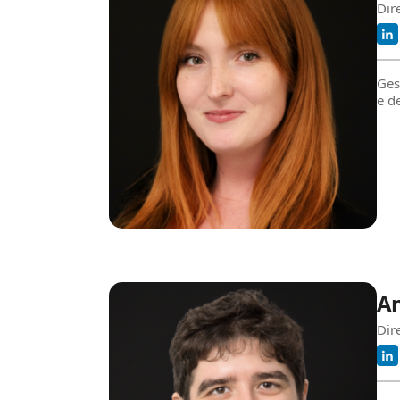
Dir
Ges
e de
An
Dire