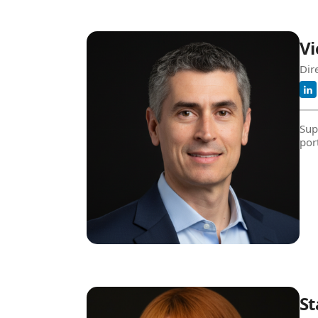
Vi
Dir
Sup
port
St