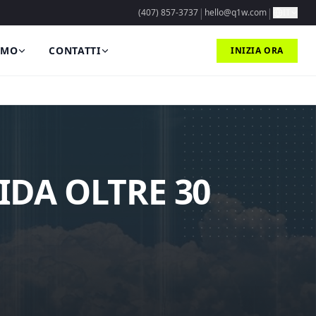
|
|
(407) 857-3737
hello@q1w.com
IT
AMO
CONTATTI
INIZIA ORA
IDA OLTRE 30