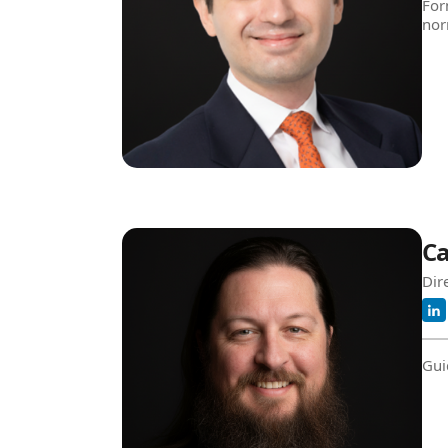
For
nor
C
Dir
Gui