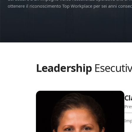
ottenere il riconoscimento Top Workplace per sei anni consecu
Leadership
Esecuti
Cl
Pre
Imp