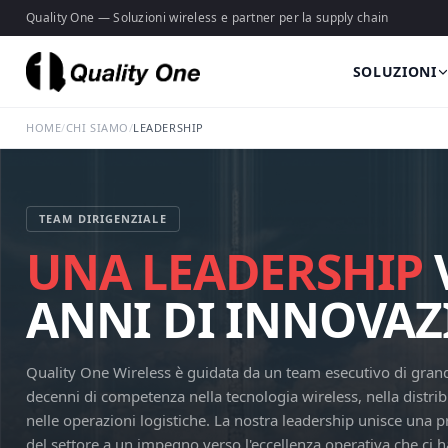
Quality One — Soluzioni wireless e partner per la supply chain
SOLUZIONI
HOME
/
CHI SIAMO
/
LEADERSHIP
TEAM DIRIGENZIALE
UNA LEADERSHIP
ANNI DI INNOVAZ
Quality One Wireless è guidata da un team esecutivo di gran
decenni di competenza nella tecnologia wireless, nella distrib
nelle operazioni logistiche. La nostra leadership unisce una
del settore a un impegno verso l'eccellenza operativa che ci 