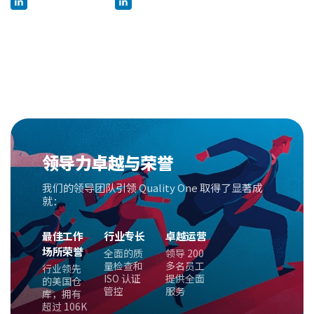
领导力卓越与荣誉
我们的领导团队引领 Quality One 取得了显著成
就：
最佳工作
行业专长
卓越运营
场所荣誉
全面的质
领导 200
量检查和
多名员工
行业领先
ISO 认证
提供全面
的美国仓
管控
服务
库，拥有
超过 106K