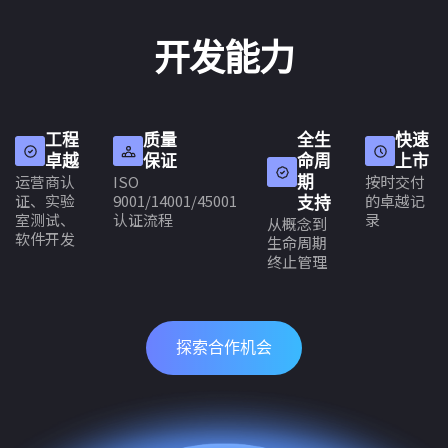
开发能力
工程
质量
全生
快速
卓越
保证
命周
上市
运营商认
ISO
按时交付
期
证、实验
9001/14001/45001
的卓越记
支持
室测试、
认证流程
录
从概念到
软件开发
生命周期
终止管理
探索合作机会