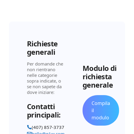
Richieste
generali
Per domande che
Modulo di
non rientrano
richiesta
nelle categorie
sopra indicate, o
generale
se non sapete da
dove iniziare:
Compila
Contatti
il
principali:
modulo
(407) 857-3737
hello@q1w.com