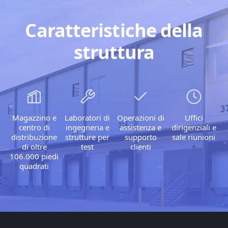
Caratteristiche della
struttura
Magazzino e
Laboratori di
Operazioni di
Uffici
centro di
ingegneria e
assistenza e
dirigenziali e
distribuzione
strutture per
supporto
sale riunioni
di oltre
test
clienti
106.000 piedi
quadrati