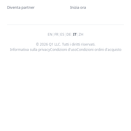
Diventa partner
Inizia ora
EN
|
FR
|
ES
|
DE
|
IT
|
ZH
© 2026 Q1 LLC. Tutti i diritti riservati.
Informativa sulla privacy
Condizioni d'uso
Condizioni ordini d'acquisto