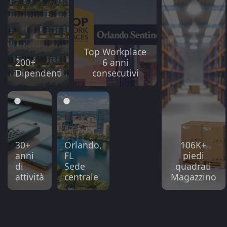
Top Workplace
200+
6 anni
Dipendenti
consecutivi
30+
Orlando,
106K+
anni
FL
piedi
di
Sede
quadrati
attività
centrale
Magazzino