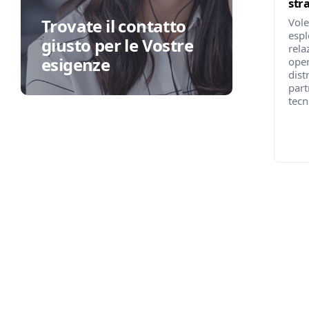
str
Trovate il contatto
Vole
espl
giusto per le Vostre
rela
esigenze
oper
dist
part
tecn