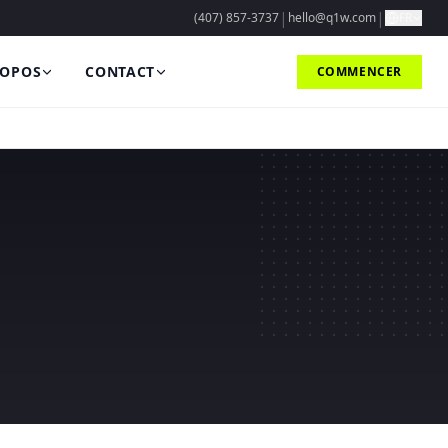
|
|
(407) 857-3737
hello@q1w.com
FR
ROPOS
CONTACT
COMMENCER