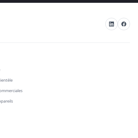
e
lientèle
ommerciales
pareils