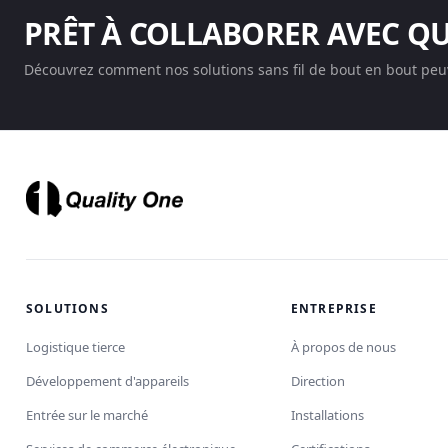
PRÊT À COLLABORER AVEC Q
Découvrez comment nos solutions sans fil de bout en bout peuv
SOLUTIONS
ENTREPRISE
Logistique tierce
À propos de nous
Développement d'appareils
Direction
Entrée sur le marché
Installations