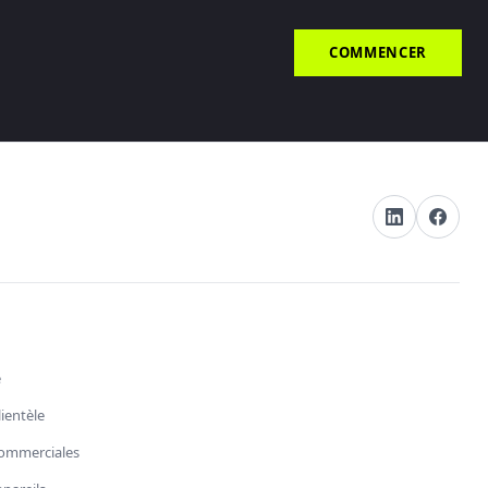
COMMENCER
e
lientèle
ommerciales