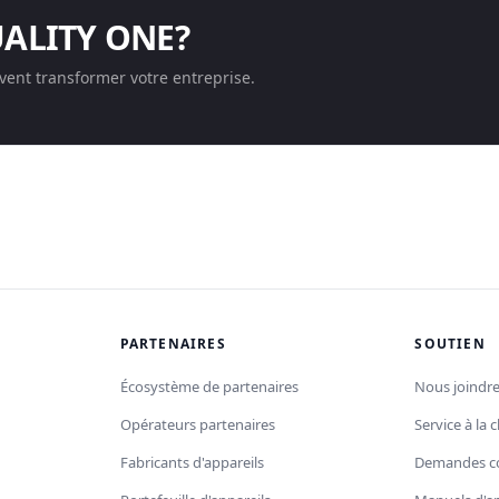
UALITY ONE?
ent transformer votre entreprise.
PARTENAIRES
SOUTIEN
Écosystème de partenaires
Nous joindr
Opérateurs partenaires
Service à la c
Fabricants d'appareils
Demandes c