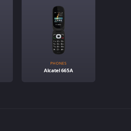
PHONES
Alcatel 665A