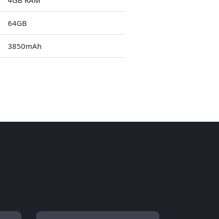
4GB RAM
64GB
3850mAh