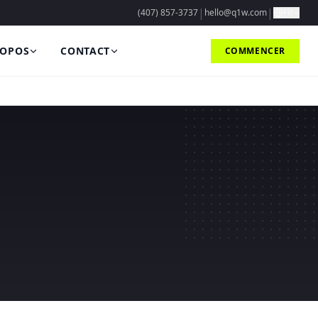
|
|
(407) 857-3737
hello@q1w.com
FR
ROPOS
CONTACT
COMMENCER