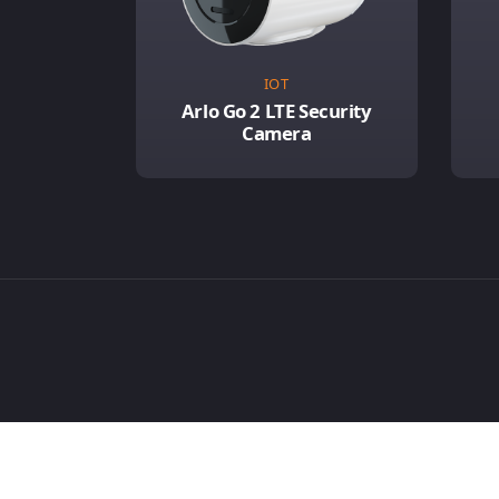
IOT
Arlo Go 2 LTE Security
Camera