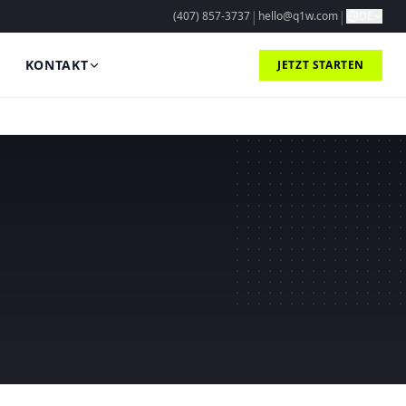
|
|
(407) 857-3737
hello@q1w.com
DE
KONTAKT
JETZT STARTEN