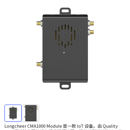
Longcheer CMA1000 Module 是一款 IoT 设备。由 Quality