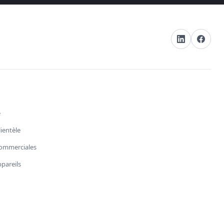
e
lientèle
ommerciales
pareils