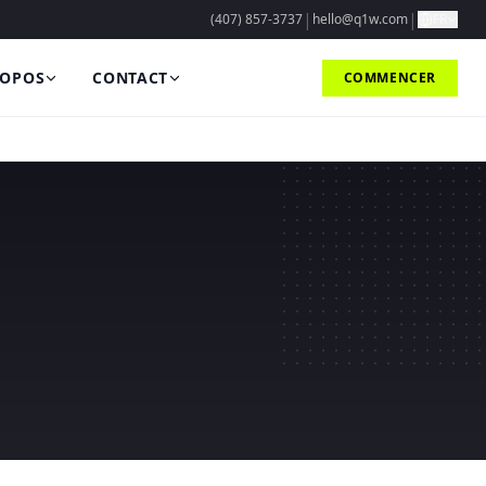
|
|
(407) 857-3737
hello@q1w.com
FR
ROPOS
CONTACT
COMMENCER