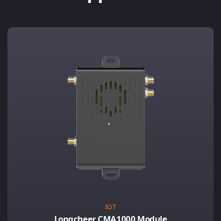
IOT
Longcheer CMA1000 Module