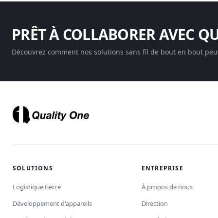
PRÊT À COLLABORER AVEC Q
Découvrez comment nos solutions sans fil de bout en bout peuv
SOLUTIONS
ENTREPRISE
Logistique tierce
À propos de nous
Développement d'appareils
Direction