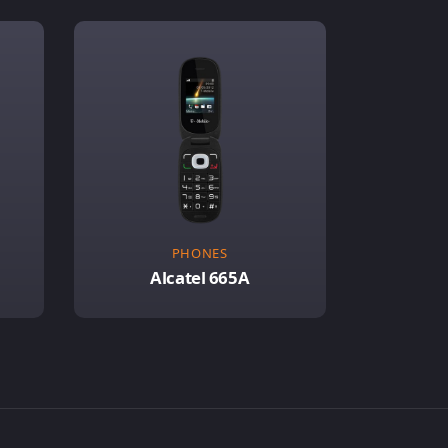
PHONES
Alcatel 665A