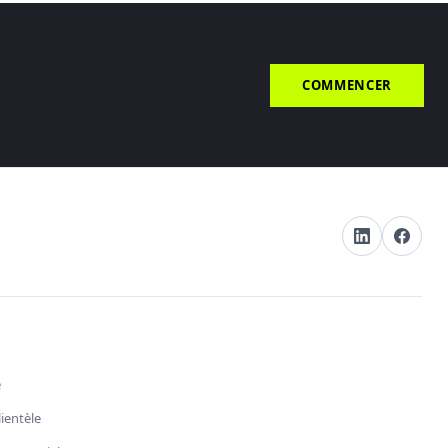
COMMENCER
e
lientèle