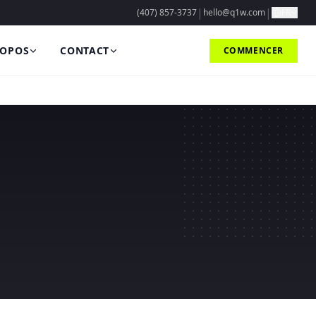
|
|
(407) 857-3737
hello@q1w.com
FR
ROPOS
CONTACT
COMMENCER