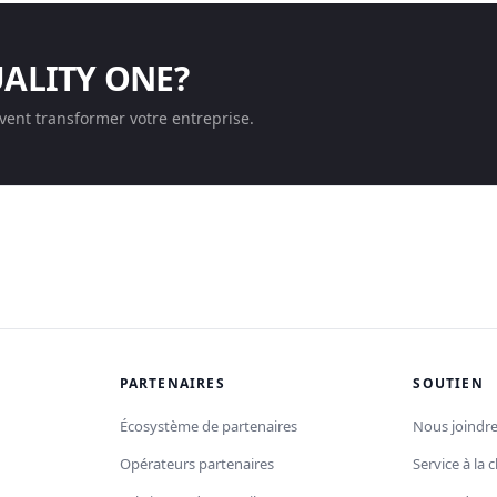
UALITY ONE?
ent transformer votre entreprise.
PARTENAIRES
SOUTIEN
Écosystème de partenaires
Nous joindr
Opérateurs partenaires
Service à la c