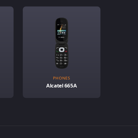
PHONES
Alcatel 665A