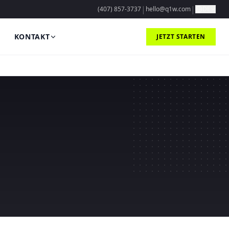
|
|
(407) 857-3737
hello@q1w.com
DE
KONTAKT
JETZT STARTEN