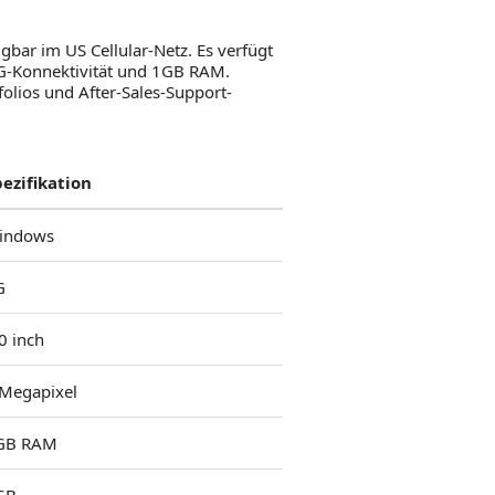
bar im US Cellular-Netz. Es verfügt
3G-Konnektivität und 1GB RAM.
lios und After-Sales-Support-
pezifikation
indows
G
0 inch
 Megapixel
GB RAM