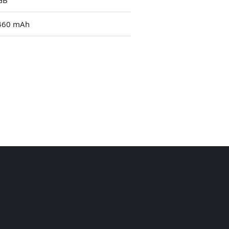
GB
460 mAh