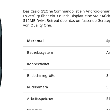
Das Casio G'zOne Commando ist ein Android-Smart
Es verfügt über ein 3.6 inch Display, eine 5MP-Rü
512MB RAM. Betreut über das umfassende Gerätepor
von Quality One.
Merkmal
S
Betriebssystem
A
Konnektivität
3
Bildschirmgröße
3.
Rückkamera
5
Arbeitsspeicher
5