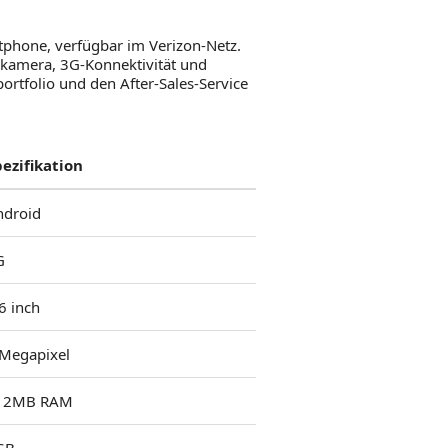
phone, verfügbar im Verizon-Netz.
ckkamera, 3G-Konnektivität und
tfolio und den After-Sales-Service
pezifikation
ndroid
G
6 inch
 Megapixel
12MB RAM