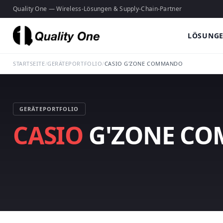
Quality One — Wireless-Lösungen & Supply-Chain-Partner
LÖSUNG
STARTSEITE
/
GERÄTEPORTFOLIO
/
CASIO G'ZONE COMMANDO
GERÄTEPORTFOLIO
CASIO
G'ZONE C