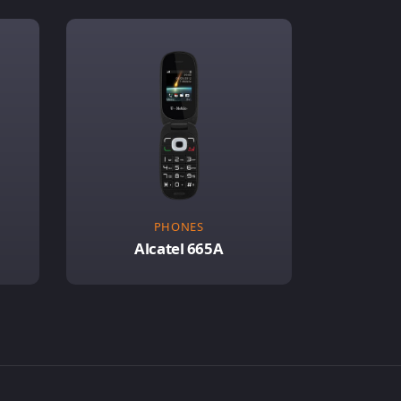
PHONES
Alcatel 665A