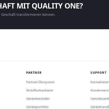
HAFT MIT QUALITY ONE?
r Geschäft transformieren können.
PARTNER
SUPPORT
Partner-Ökosystem
Kontaktieren
Mobilfunkanbieter
Kundenservi
Gerätehersteller
Vertriebsan
Geräteportfolio
Gerätehand