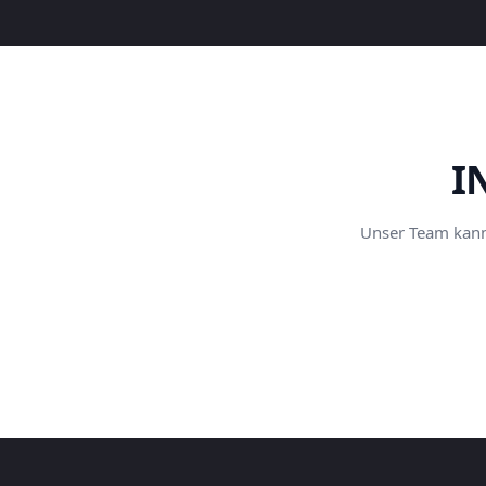
I
Unser Team kann 