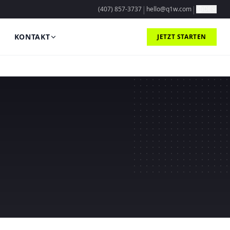
|
|
(407) 857-3737
hello@q1w.com
DE
KONTAKT
JETZT STARTEN