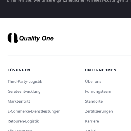
Erfahren Sie, wie unsere ganzheitlichen Wireless-Lösungen Ih
LÖSUNGEN
UNTERNEHMEN
Third-Party-Logistik
Über uns
Geräteentwicklung
Führungsteam
Markteintritt
Standorte
E-Commerce-Dienstleistungen
Zertifizierungen
Retouren-Logistik
Karriere