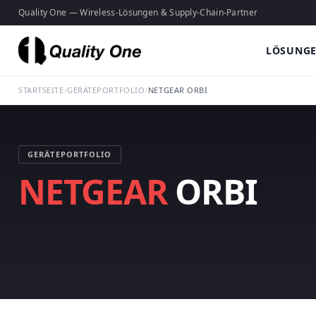
Quality One — Wireless-Lösungen & Supply-Chain-Partner
LÖSUNG
STARTSEITE
/
GERÄTEPORTFOLIO
/
NETGEAR ORBI
GERÄTEPORTFOLIO
NETGEAR
ORBI