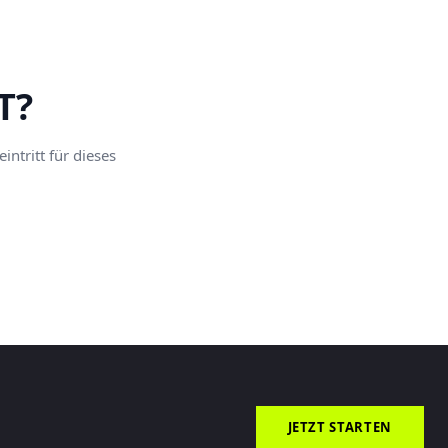
T?
ntritt für dieses
JETZT STARTEN