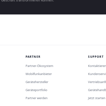
r Geschäft transformieren können.
PARTNER
SUPPORT
Partner-Ökosystem
Kontaktieren
Mobilfunkanbieter
Kundenservi
Gerätehersteller
Vertriebsan
Geräteportfolio
Gerätehand
Partner werden
Jetzt starten