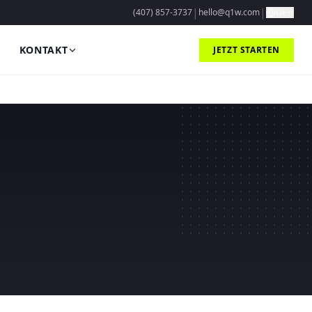
|
|
(407) 857-3737
hello@q1w.com
DE
KONTAKT
JETZT STARTEN