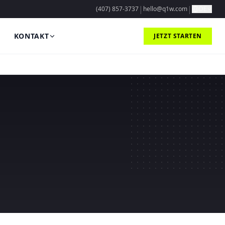
|
|
(407) 857-3737
hello@q1w.com
DE
KONTAKT
JETZT STARTEN