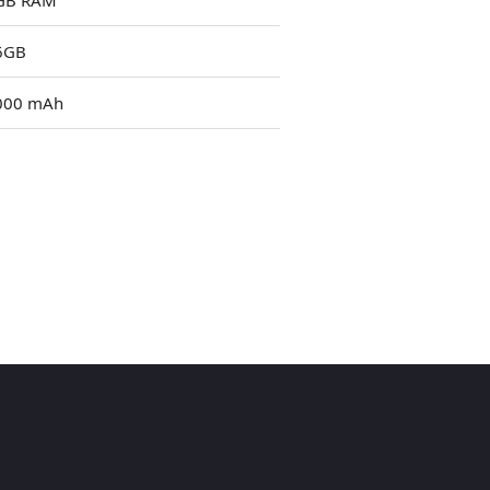
GB RAM
6GB
000 mAh