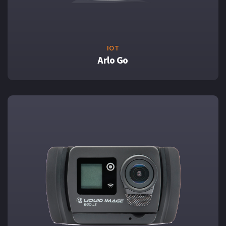
IOT
Arlo Go