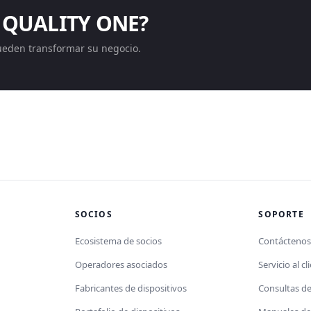
 QUALITY ONE?
ueden transformar su negocio.
SOCIOS
SOPORTE
Ecosistema de socios
Contácteno
Operadores asociados
Servicio al cl
Fabricantes de dispositivos
Consultas d