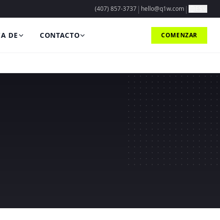
|
|
(407) 857-3737
hello@q1w.com
ES
A DE
CONTACTO
COMENZAR