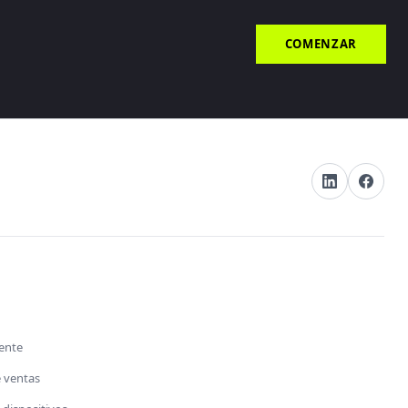
COMENZAR
s
iente
e ventas