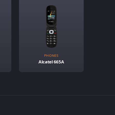
PHONES
Alcatel 665A