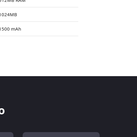
512MB RAM
1024MB
1500 mAh
o