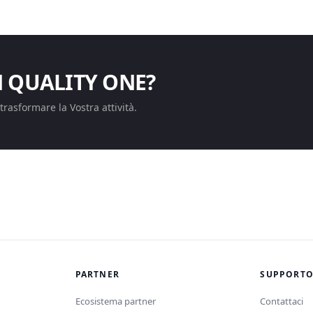
 QUALITY ONE?
rasformare la Vostra attività.
PARTNER
SUPPORT
Ecosistema partner
Contattaci