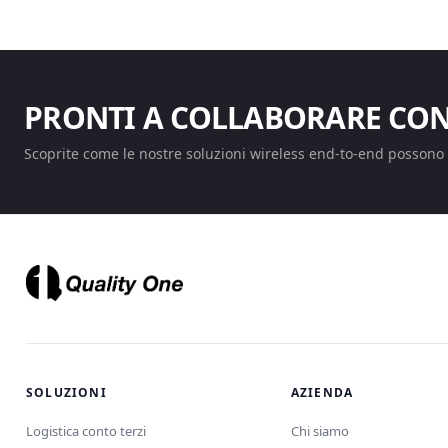
PRONTI A COLLABORARE CON
Scoprite come le nostre soluzioni wireless end-to-end possono t
SOLUZIONI
AZIENDA
Logistica conto terzi
Chi siamo