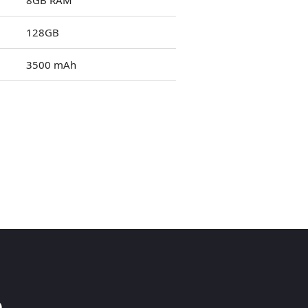
8GB RAM
128GB
3500 mAh
o