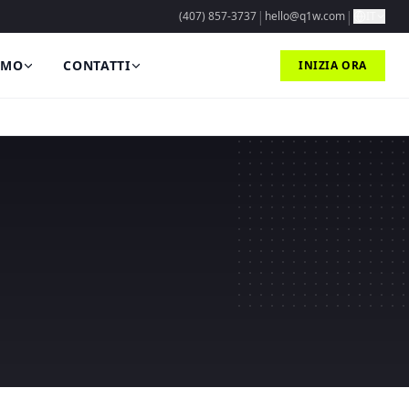
|
|
(407) 857-3737
hello@q1w.com
IT
AMO
CONTATTI
INIZIA ORA